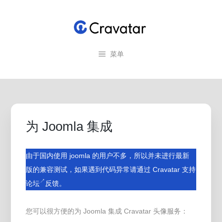
跳
至
内
容
菜单
为 Joomla 集成
由于国内使用 joomla 的用户不多，所以并未进行最新
版的兼容测试，如果遇到代码异常请通过
Cravatar 支持
↗
论坛
反馈。
您可以很方便的为 Joomla 集成 Cravatar 头像服务：