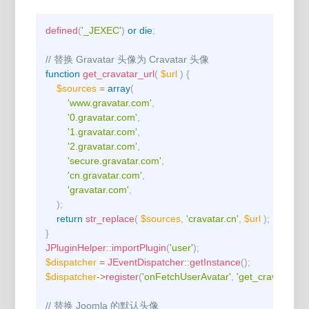
Copy
defined
(
'_JEXEC'
)
or
die
;
// 替换 Gravatar 头像为 Cravatar 头像
function
get_cravatar_url
(
$url
)
{
$sources
=
array
(
'www.gravatar.com'
,
'0.gravatar.com'
,
'1.gravatar.com'
,
'2.gravatar.com'
,
'secure.gravatar.com'
,
'cn.gravatar.com'
,
'gravatar.com'
,
)
;
return
str_replace
(
$sources
,
'cravatar.cn'
,
$url
)
;
}
JPluginHelper
::
importPlugin
(
'user'
)
;
$dispatcher
=
JEventDispatcher
::
getInstance
(
)
;
$dispatcher
->
register
(
'onFetchUserAvatar'
,
'get_cravatar_url
// 替换 Joomla 的默认头像